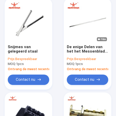
Snijmes van
De enige Delen van
gelegeerd staal
het het Messenblad
van de Gatenix6
Prijs:
Bespreekbaar
Prijs:
Bespreekbaar
Autosnijder 801439
MOQ:
1pcs
MOQ:
1pcs
705941 310x7x2mm
Ontvang de meest recente Prijs
Ontvang de meest recente Prij
Contact nu
Contact nu