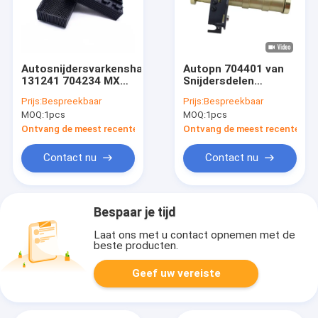
Autosnijdersvarkenshaar
Autopn 704401 van
131241 704234 MX
Snijdersdelen
van de het
Dragende Reeks voor
Prijs:
Bespreekbaar
Prijs:
Bespreekbaar
Blokborstel van het
de Vector IX Delen
MOQ:
1pcs
MOQ:
1pcs
Snijdersvarkenshaar
van Q80 M88 MH8
het Nylon
Ontvang de meest recente Prijs
Ontvang de meest recente Prij
Varkenshaar
Contact nu
Contact nu
Bespaar je tijd
Laat ons met u contact opnemen met de
beste producten.
Geef uw vereiste