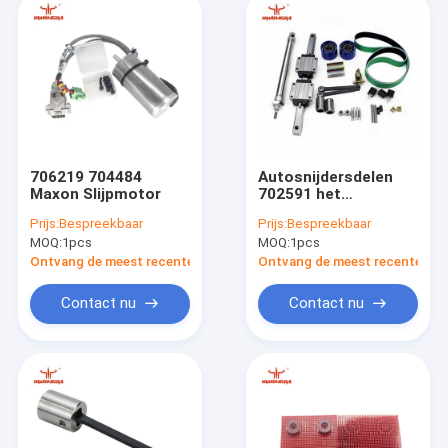
706219 704484
Autosnijdersdelen
Maxon Slijpmotor
702591 het
Onderhoud Kit
Prijs:
Bespreekbaar
Prijs:
Bespreekbaar
Cutting Machine
MOQ:
1pcs
MOQ:
1pcs
Parts van 2000H
VT50FA 2X7 VT5000
Ontvang de meest recente Prijs
Ontvang de meest recente Prij
Contact nu
Contact nu