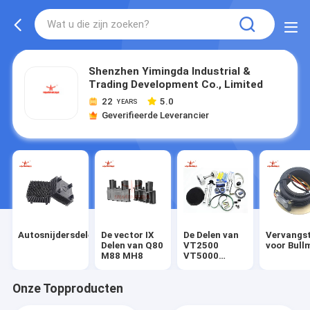
Shenzhen Yimingda Industrial &
Trading Development Co., Limited
22
5.0
YEARS
Geverifieerde Leverancier
Autosnijdersdelen
De vector IX
De Delen van
Vervangs
Delen van Q80
VT2500
voor Bull
M88 MH8
VT5000
VT7000
Onze Topproducten