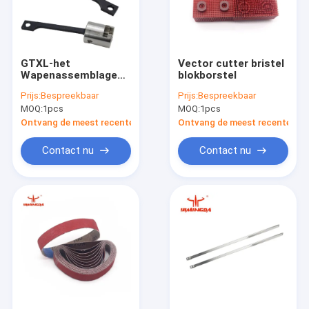
GTXL-het
Vector cutter bristel
Wapenassemblage
blokborstel
van de
Prijs:
Bespreekbaar
Prijs:
Bespreekbaar
Schuifschakelaar,
MOQ:
1pcs
MOQ:
1pcs
85971000
Textielvervangstukken
Ontvang de meest recente Prijs
Ontvang de meest recente Prij
Contact nu
Contact nu
Thuis
Producten
Over ons