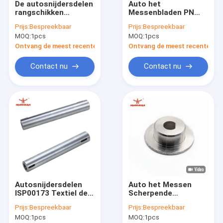
De autosnijdersdelen
Auto het
Fabriekstocht
rangschikken
Messenbladen PN
260x19mm P36 P60
801217 360x8.5x3mm
Prijs:
Bespreekbaar
Prijs:
Bespreekbaar
P80
van het Snijdersmes
Kwaliteitscontrole
MOQ:
1pcs
MOQ:
1pcs
Snijmachinedelen die
VT7000
Riem scherpen
Ontvang de meest recente Prijs
Ontvang de meest recente Prij
Neem contact met ons op
Contact nu
Contact nu
Nieuws
Gevallen
Autosnijdersdelen
De vector IX Delen van Q80 M88 MH8
Autosnijdersdelen
Auto het Messen
De Delen van VT2500 VT5000 VT7000
ISP00173 Textiel de
Scherpende
Machinedelen van de
Slijpsteen Dia van
Vervangstukken voor Bullmer
Prijs:
Bespreekbaar
Prijs:
Bespreekbaar
Wartelbuis voor
Snijdersdelen 38mm
MOQ:
1pcs
MOQ:
1pcs
Investronica
Malende Wielen