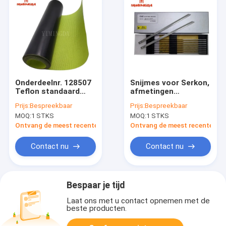
Onderdeelnr. 128507
Snijmes voor Serkon,
Teflon standaard
afmetingen
voorhark voor
226x8x2.8 mm,
Prijs:
Bespreekbaar
Prijs:
Bespreekbaar
Vector, M88, MH8,
849B288226S,
MOQ:
1 STKS
MOQ:
1 STKS
Q80, IX automatische
onderdeel nr. 645687
snijmachine
Ontvang de meest recente Prijs
Ontvang de meest recente Prij
Contact nu
Contact nu
Bespaar je tijd
Laat ons met u contact opnemen met de
beste producten.