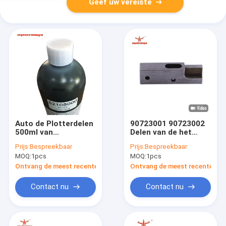
Geef uw vereiste
Auto de Plotterdelen
90723001 90723002
500ml van
Delen van de het
Snijdersdelen
Toonbeeldsnijder van
Prijs:
Bespreekbaar
Prijs:
Bespreekbaar
Duurzame ap700-
Snijdersvervangstukken
MOQ:
1pcs
MOQ:
1pcs
CXS Inktpatroon
XLC7000
52108000
Ontvang de meest recente Prijs
Ontvang de meest recente Prij
Contact nu
Contact nu