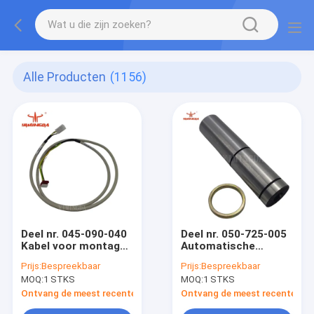
Alle Producten
(1156)
Deel nr. 045-090-040
Deel nr. 050-725-005
Kabel voor montage
Automatische
W15.3
scheefsnijmachines
Prijs:
Bespreekbaar
Prijs:
Bespreekbaar
MOQ:
1 STKS
MOQ:
1 STKS
Ontvang de meest recente Prijs
Ontvang de meest recente Prij