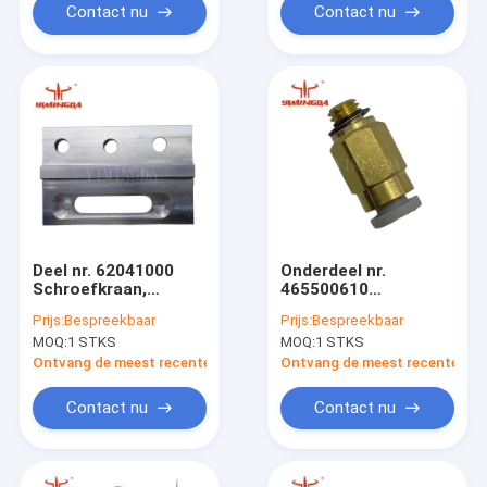
Contact nu
Contact nu
Deel nr. 62041000
Onderdeel nr.
Schroefkraan,
465500610
montage, krukas,
Toebehoren, M5, 4
Prijs:
Bespreekbaar
Prijs:
Bespreekbaar
Lancaster, S-93-5 &
mm buizen, auto-
MOQ:
1 STKS
MOQ:
1 STKS
5200 & 5250
snijmachines
snijmachine
Ontvang de meest recente Prijs
Ontvang de meest recente Prij
Contact nu
Contact nu