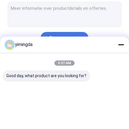
Het Blad van het snijdersmes
Snijdersdelen voor Yin
Het Blokborstel van het snijdersvarkenshaar
Doorgaan
Snijdersdelen voor Investronica
yimingda
De Delen van de toonbeeldsnijder
Onze Categorieën
5:37 AM
De Snijdersdelen van GT5250 GT7250
Good day, what product are you looking for?
De Snijdersdelen van XLC7000 Z7
GTXL-Snijdersdelen
plotterdelen
Autosnijdersdelen
De vector IX Delen
De Delen van 
De Delen van de verspreiderssnijder
van Q80 M88 MH8
VT5000 VT70