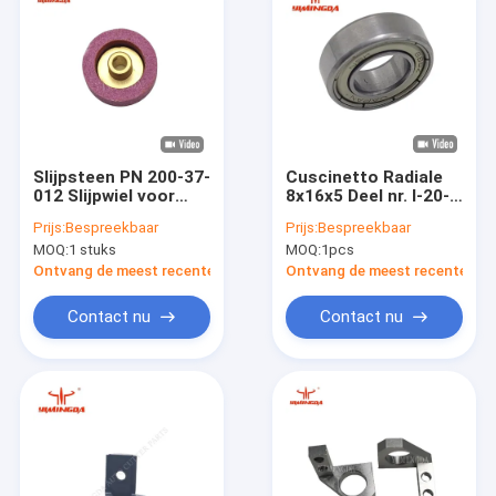
Slijpsteen PN 200-37-
Cuscinetto Radiale
012 Slijpwiel voor
8x16x5 Deel nr. I-20-
Morgan Cutter
112 Voor auto-
Prijs:
Bespreekbaar
Prijs:
Bespreekbaar
snijmachines
MOQ:
1 stuks
MOQ:
1pcs
Ontvang de meest recente Prijs
Ontvang de meest recente Prij
Contact nu
Contact nu
Thuis
Producten
Over ons