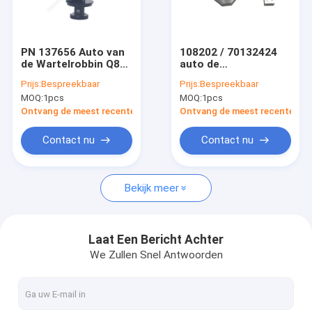
Fabriekstocht
Kwaliteitscontrole
PN 137656 Auto van
108202 / 70132424
de Wartelrobbin Q80
auto de
Neem contact met ons op
van Snijdersdelen de
Sensorhouder van
Prijs:
Bespreekbaar
Prijs:
Bespreekbaar
Snijdersdelen
Snijdersdelen voor
MOQ:
1pcs
MOQ:
1pcs
Bullmer E80 D8001
Nieuws
D8002 XL7501
Ontvang de meest recente Prijs
Ontvang de meest recente Prij
Gevallen
Contact nu
Contact nu
Bekijk meer
Autosnijdersdelen
De vector IX Delen van Q80 M88 MH8
Laat Een Bericht Achter
We Zullen Snel Antwoorden
De Delen van VT2500 VT5000 VT7000
Vervangstukken voor Bullmer