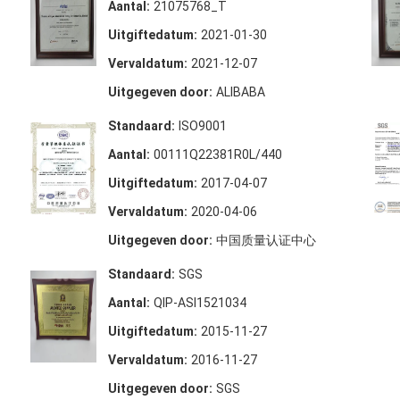
Aantal:
21075768_T
Uitgiftedatum:
2021-01-30
Vervaldatum:
2021-12-07
Uitgegeven door:
ALIBABA
Standaard:
ISO9001
Aantal:
00111Q22381R0L/440
Uitgiftedatum:
2017-04-07
Vervaldatum:
2020-04-06
Uitgegeven door:
中国质量认证中心
Standaard:
SGS
Aantal:
QIP-ASI1521034
Uitgiftedatum:
2015-11-27
Vervaldatum:
2016-11-27
Uitgegeven door:
SGS