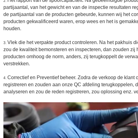
Het rapport van de spoorcapaciteit. Na gebeëindigde produc
2.
partijaantal, van het gewicht en van de inspectie resultaten re
de partijaantal van de producten gebeurde, kunnen wij het c
producten gekwalificeerd waren, erop wees en het is gemakkel
houden.
Vlek die het verpakte product controleren. Na het pakhuis 
3.
zou de kwaliteit bemonsteren en inspecteren, dan zouden zij h
producten omhoog de norm, anders, zij terugkoppelt de verwa
verstrekken.
Correctief en Preventief beheer. Zodra de verkoop de klant o
4.
registreren en zouden aan onze QC afdeling terugkoppelen, 
analyseren en zou de reden registreren, zou oplossing enz. v