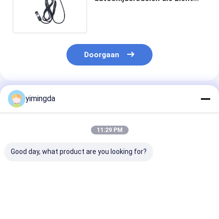
Laserlicht voor Bullmer
opvlammen
Doorgaan
Geadviseerde Producten
yimingda
11:29 PM
Good day, what product are you looking for?
108202 / 70132424
Textiel snijmachine
Textiel
auto de
onderdeel nr. 108065
Snijonderdele
Sensorhouder van
Knipmes 223*10*2,0
005718 Borgri
Snijdersdelen voor
mm, 223*6*2,0 mm
471-A 10x1,0 