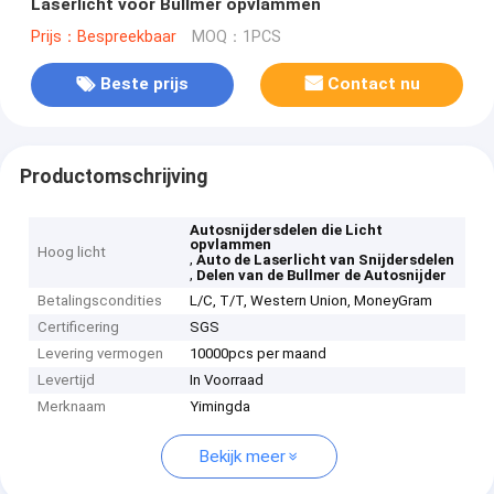
Laserlicht voor Bullmer opvlammen
Prijs：Bespreekbaar
MOQ：1PCS
Beste prijs
Contact nu
Productomschrijving
Autosnijdersdelen die Licht
opvlammen
Hoog licht
,
Auto de Laserlicht van Snijdersdelen
,
Delen van de Bullmer de Autosnijder
Betalingscondities
L/C, T/T, Western Union, MoneyGram
Certificering
SGS
Levering vermogen
10000pcs per maand
Levertijd
In Voorraad
Merknaam
Yimingda
Bekijk meer