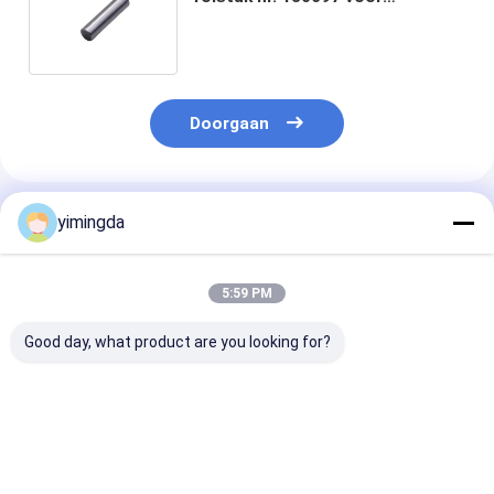
machines voor het snijden van
kledingstukken
Doorgaan
Geadviseerde Producten
yimingda
5:59 PM
Good day, what product are you looking for?
Onderdeelnr. 128507
PN 137656 Auto van
G17 Vetonderde
Teflon standaard
de Wartelrobbin Q80
131837 voor
voorhark voor
van Snijdersdelen de
onderdelen va
Vector, M88, MH8,
Snijdersdelen
automatrijksn