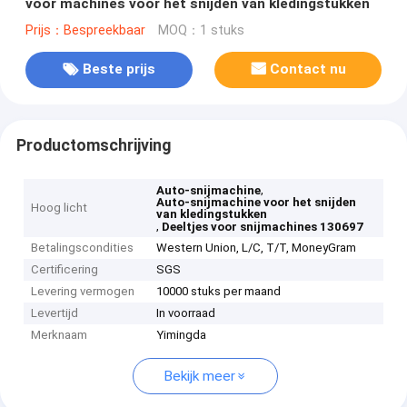
voor machines voor het snijden van kledingstukken
Prijs：Bespreekbaar
MOQ：1 stuks
Beste prijs
Contact nu
Productomschrijving
,
Auto-snijmachine
Auto-snijmachine voor het snijden
Hoog licht
van kledingstukken
,
Deeltjes voor snijmachines 130697
Betalingscondities
Western Union, L/C, T/T, MoneyGram
Certificering
SGS
Levering vermogen
10000 stuks per maand
Levertijd
In voorraad
Merknaam
Yimingda
Bekijk meer