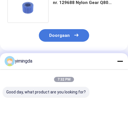
nr. 129688 Nylon Gear Q80
snijmachine 1000H #1
onderdelen
Doorgaan
Geadviseerde Producten
yimingda
7:32 PM
Good day, what product are you looking for?
Onderdeelnr. 128507
PN 137656 Auto van
G17 Vetonderde
Teflon standaard
de Wartelrobbin Q80
131837 voor
voorhark voor
van Snijdersdelen de
onderdelen va