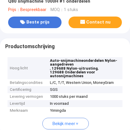
Q80 snijmachine 1000H #1 onderdelen
Prijs：Bespreekbaar
MOQ：1 stuks
Beste prijs
Contact nu
Productomschrijving
Auto-snijmachineonderdelen Nylon-
aangedreven
Hoog licht
,
,
129688 Nylon-uitrusting
129688 Onderdelen voor
autosnijmachines
Betalingscondities
L/C, T/T, Western Union, MoneyGram
Certificering
SGS
Levering vermogen
1000 stuks per maand
Levertijd
In voorraad
Merknaam
Yimingda
Bekijk meer