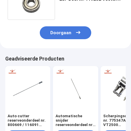
7000 Cutter Parts
Doorgaan
Geadviseerde Producten
Auto cutter
Automatische
Scherpingsond
reserveonderdeel nr.
snijder
nr. 775347A V
800669 / 116091
reserveonderdeel nr.
VT2500
Naald vierkant punt
800667 / 116090
autosnijmachi