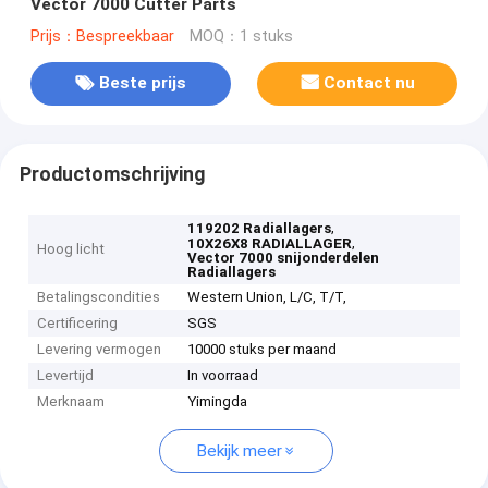
Vector 7000 Cutter Parts
Prijs：Bespreekbaar
MOQ：1 stuks
Beste prijs
Contact nu
Productomschrijving
,
119202 Radiallagers
,
10X26X8 RADIALLAGER
Hoog licht
Vector 7000 snijonderdelen
Radiallagers
Betalingscondities
Western Union, L/C, T/T,
Certificering
SGS
Levering vermogen
10000 stuks per maand
Levertijd
In voorraad
Merknaam
Yimingda
Bekijk meer