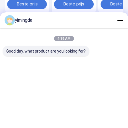
Vt5/7d2 Voor vector
Naald Vierkant Punt
Beste prijs
Beste prijs
Beste pri
cutter
VT5/7 D1.5 Voor
Vector Cutter
yimingda
Thuis
Ongeveer
Contacteer
Desktop
ons
ons
Site
Sitemap
Privacybeleid
4:19 AM
Kwaliteit
Autosnijdersdelen
China Fabriek.Copyright © 2026
Shenzhen Yimingda Industrial & Trading Development Co., Limited.
Good day, what product are you looking for?
All Rights Reserved.
Thuis
Producten
Over ons