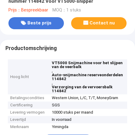
nummer 114842 Voor VT5000-snipper
Prijs：Bespreekbaar
MOQ：1 stuks
Beste prijs
Contact nu
Productomschrijving
VT5000 Snijmachine voor het slijpen
van de veerbalk
,
Auto-snijmachine reserveonderdelen
Hoog licht
114842
,
Verzorging van de vervoersbalk
114842
Betalingscondities
Western Union, L/C, T/T, MoneyGram
Certificering
SGS
Levering vermogen
10000 stuks per maand
Levertijd
In voorraad
Merknaam
Yimingda