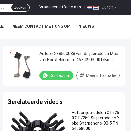
Vraag een offerte aan
|
Dutch
Zoeken
LE
NEEM CONTACT MET ONS OP
NIEUWS
Autopn 238500038 van Snijdersdelen Mes
van Borsteldumore 457-0903-001/Boor
5/7
Contact nu
Meer informatie
Gerelateerde video's
Autosnijdersdelen GT525
0 GT7250 Snijdersdelen Y
oke Sharpener s-93-5 PN
54568000