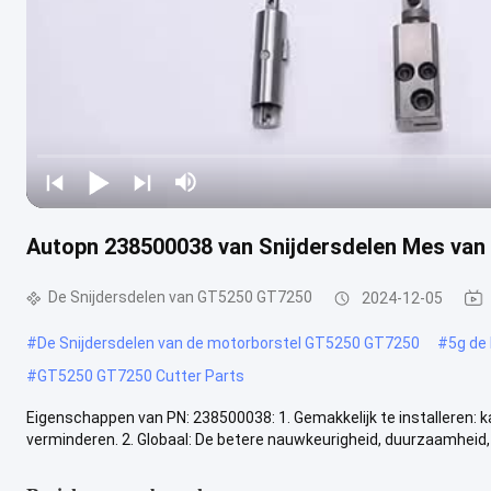
Autopn 238500038 van Snijdersdelen Mes van
De Snijdersdelen van GT5250 GT7250
2024-12-05
#
De Snijdersdelen van de motorborstel GT5250 GT7250
#
5g de
#
GT5250 GT7250 Cutter Parts
Eigenschappen van PN: 238500038: 1. Gemakkelijk te installeren: k
verminderen. 2. Globaal: De betere nauwkeurigheid, duurzaamheid, .