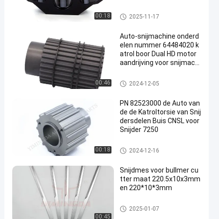
De Snijdersdelen van GT5250
00:18
2025-11-17
GT7250
Auto-snijmachine onderd
elen nummer 64484020 k
atrol boor Dual HD motor
aandrijving voor snijmachi
ne S-93-7
De Snijdersdelen van GT5250
00:46
2024-12-05
GT7250
PN 82523000 de Auto van
de de Katroltorsie van Snij
dersdelen Buis CNSL voor
Snijder 7250
De Snijdersdelen van GT5250
00:18
2024-12-16
GT7250
Snijdmes voor bullmer cu
tter maat 220.5x10x3mm
en 220*10*3mm
Het Blad van het snijdersmes
2025-01-07
00:45